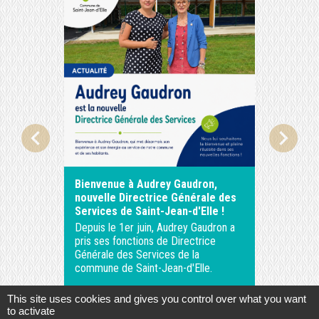
chevron_left
chevron_right
Bienvenue à Audrey Gaudron,
ASTREI
nouvelle Directrice Générale des
Services de Saint-Jean-d'Elle !
Depuis le 1er juin, Audrey Gaudron a
pris ses fonctions de Directrice
Générale des Services de la
commune de Saint-Jean-d'Elle.
This site uses cookies and gives you control over what you want
to activate