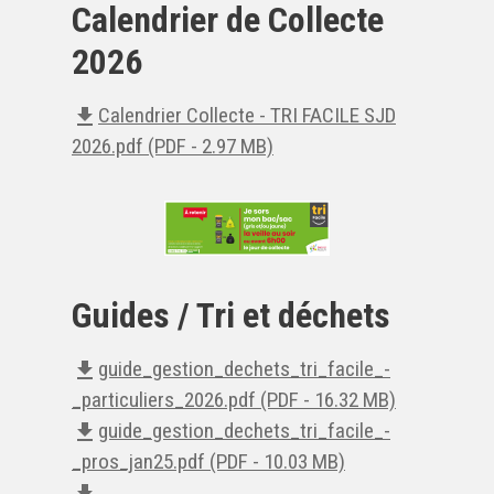
Calendrier de Collecte
2026
Calendrier Collecte - TRI FACILE SJD
file_download
2026.pdf (PDF - 2.97 MB)
Guides / Tri et déchets
guide_gestion_dechets_tri_facile_-
file_download
_particuliers_2026.pdf (PDF - 16.32 MB)
guide_gestion_dechets_tri_facile_-
file_download
_pros_jan25.pdf (PDF - 10.03 MB)
file_download