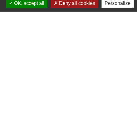
OK, accept all
Deny all cookies
Personalize
fr/help/17442/windows-internet-explorer-delete-
manage-cookies#ie=ie-11
)
- Opera
(
http://help.opera.com/Windows/10.20/fr/cookies.h
tml
)
- Safari (
https://support.apple.com/kb/ph21411?
locale=fr_CA
)
Attention
: la désactivation des cookies risque de
vous empêcher d’utiliser certaines fonctionnalités
du site
Actualités