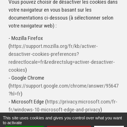
Vous pouvez choisir de désactiver les cookies dans
votre navigateur en vous basant sur les
documentations ci-dessous (à sélectionner selon
votre navigateur web) :
- Mozilla Firefox
(
https://support.mozilla.org/fr/kb/activer-
desactiver-cookies-preferences?
redirectlocale=fr&redirectslug=activer-desactiver-
cookies
)
- Google Chrome
(
https://support.google.com/chrome/answer/95647
?hl=fr
)
- Microsoft Edge (
https://privacy.microsoft.com/fr-
fr/windows-10-microsoft-edge-and-privacy
)
- Internet Explorer
This site uses cookies and gives you control over what you want
to activate
(
https://support.microsoft.com/fr-